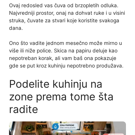
Ovaj redosled vas čuva od brzopletih odluka.
Najvredniji prostor, onaj na dohvat ruke i u visini
struka, čuvate za stvari koje koristite svakoga
dana.
Ono što vadite jednom mesečno može mirno u
više ili niže police. Skica na papiru deluje kao
nepotreban korak, ali vam baš ona pokazuje
gde se put kroz kuhinju nepotrebno produžava.
Podelite kuhinju na
zone prema tome šta
radite