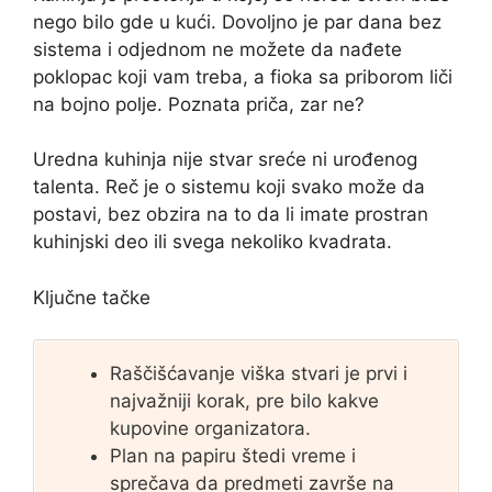
nego bilo gde u kući. Dovoljno je par dana bez
sistema i odjednom ne možete da nađete
poklopac koji vam treba, a fioka sa priborom liči
na bojno polje. Poznata priča, zar ne?
Uredna kuhinja nije stvar sreće ni urođenog
talenta. Reč je o sistemu koji svako može da
postavi, bez obzira na to da li imate prostran
kuhinjski deo ili svega nekoliko kvadrata.
Ključne tačke
Raščišćavanje viška stvari je prvi i
najvažniji korak, pre bilo kakve
kupovine organizatora.
Plan na papiru štedi vreme i
sprečava da predmeti završe na