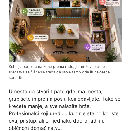
Kuhinju podelite na zone prema radu, jer noževi, šerpe i
sredstva za čišćenje treba da stoje tamo gde ih najčešće
koristite.
Umesto da stvari trpate gde ima mesta,
grupišete ih prema poslu koji obavljate. Tako se
krećete manje, a sve nalazite brže.
Profesionalci koji uređuju kuhinje stalno koriste
ovaj pristup, ali on jednako dobro radi i u
običnom domaćinstvu.