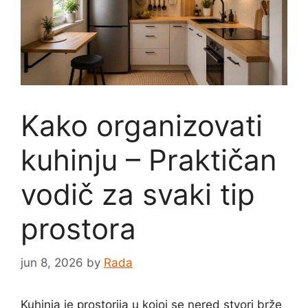
Kako organizovati
kuhinju – Praktičan
vodič za svaki tip
prostora
jun 8, 2026
by
Rada
Kuhinja je prostorija u kojoj se nered stvori brže