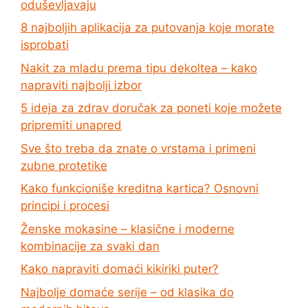
oduševljavaju
8 najboljih aplikacija za putovanja koje morate
isprobati
Nakit za mladu prema tipu dekoltea – kako
napraviti najbolji izbor
5 ideja za zdrav doručak za poneti koje možete
pripremiti unapred
Sve što treba da znate o vrstama i primeni
zubne protetike
Kako funkcioniše kreditna kartica? Osnovni
principi i procesi
Ženske mokasine – klasične i moderne
kombinacije za svaki dan
Kako napraviti domaći kikiriki puter?
Najbolje domaće serije – od klasika do