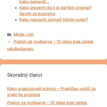
kako napraviti…
Kako proveriti da li je parfem original?
Saveti za kupovinu
Kako napraviti domaći kikiriki puter?
Categories
Moda i stil
Poklon za muškarca – 10 ideja koje zaista
oduševljavaju
Skorašnji članci
Kako organizovati kuhinju – Praktičan vodič za
svaki tip prostora
Poklon za muškarca – 10 ideja koje zaista