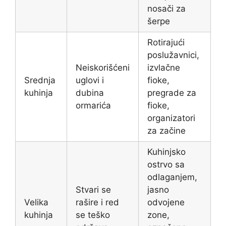
nosači za
šerpe
Rotirajući
poslužavnici,
Neiskorišćeni
izvlačne
Srednja
uglovi i
fioke,
kuhinja
dubina
pregrade za
ormarića
fioke,
organizatori
za začine
Kuhinjsko
ostrvo sa
odlaganjem,
Stvari se
jasno
Velika
rašire i red
odvojene
kuhinja
se teško
zone,