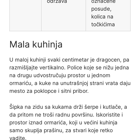
održava
označene
posude,
kolica na
točkićima
Mala kuhinja
U maloj kuhinji svaki centimetar je dragocen, pa
razmišljajte vertikalno. Police koje se nižu jedna
na drugu udvostručuju prostor u jednom
ormariću, a kuke na unutrašnjoj strani vrata daju
mesto za poklopce i sitni pribor.
Šipka na zidu sa kukama drži šerpe i kutlače, a
da pritom ne troši radnu površinu. Iskoristite i
prostor iznad ormarića, koji u većini kuhinja
samo skuplja prašinu, za stvari koje retko
vadite.