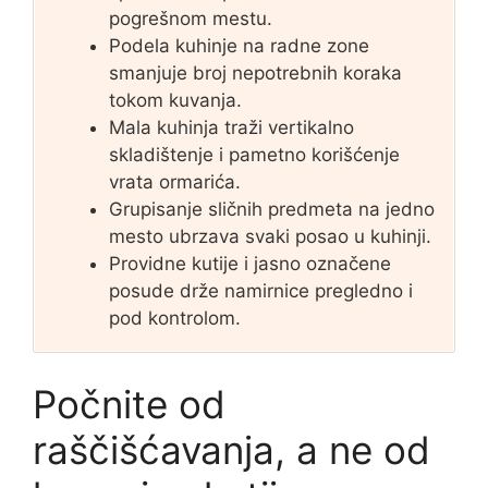
pogrešnom mestu.
Podela kuhinje na radne zone
smanjuje broj nepotrebnih koraka
tokom kuvanja.
Mala kuhinja traži vertikalno
skladištenje i pametno korišćenje
vrata ormarića.
Grupisanje sličnih predmeta na jedno
mesto ubrzava svaki posao u kuhinji.
Providne kutije i jasno označene
posude drže namirnice pregledno i
pod kontrolom.
Počnite od
raščišćavanja, a ne od