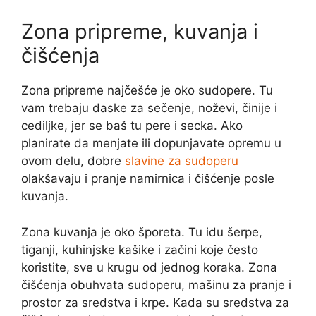
Zona pripreme, kuvanja i
čišćenja
Zona pripreme najčešće je oko sudopere. Tu
vam trebaju daske za sečenje, noževi, činije i
cediljke, jer se baš tu pere i secka. Ako
planirate da menjate ili dopunjavate opremu u
ovom delu, dobre
slavine za sudoperu
olakšavaju i pranje namirnica i čišćenje posle
kuvanja.
Zona kuvanja je oko šporeta. Tu idu šerpe,
tiganji, kuhinjske kašike i začini koje često
koristite, sve u krugu od jednog koraka. Zona
čišćenja obuhvata sudoperu, mašinu za pranje i
prostor za sredstva i krpe. Kada su sredstva za