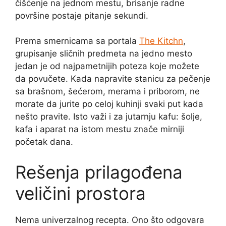
čišćenje na jednom mestu, brisanje radne
površine postaje pitanje sekundi.
Prema smernicama sa portala
The Kitchn
,
grupisanje sličnih predmeta na jedno mesto
jedan je od najpametnijih poteza koje možete
da povučete. Kada napravite stanicu za pečenje
sa brašnom, šećerom, merama i priborom, ne
morate da jurite po celoj kuhinji svaki put kada
nešto pravite. Isto važi i za jutarnju kafu: šolje,
kafa i aparat na istom mestu znače mirniji
početak dana.
Rešenja prilagođena
veličini prostora
Nema univerzalnog recepta. Ono što odgovara