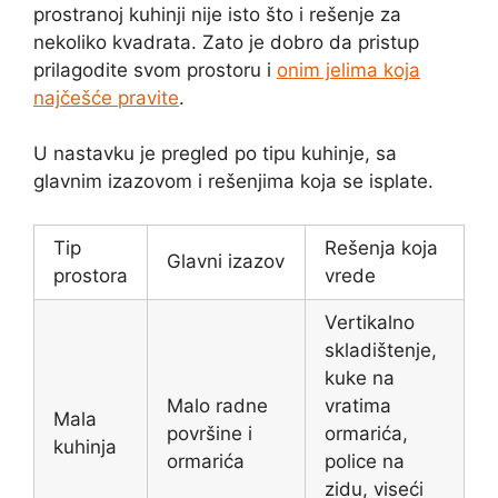
prostranoj kuhinji nije isto što i rešenje za
nekoliko kvadrata. Zato je dobro da pristup
prilagodite svom prostoru i
onim jelima koja
najčešće pravite
.
U nastavku je pregled po tipu kuhinje, sa
glavnim izazovom i rešenjima koja se isplate.
Tip
Rešenja koja
Glavni izazov
prostora
vrede
Vertikalno
skladištenje,
kuke na
Malo radne
vratima
Mala
površine i
ormarića,
kuhinja
ormarića
police na
zidu, viseći