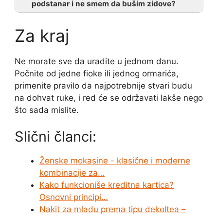
podstanar i ne smem da bušim zidove?
Za kraj
Ne morate sve da uradite u jednom danu.
Počnite od jedne fioke ili jednog ormarića,
primenite pravilo da najpotrebnije stvari budu
na dohvat ruke, i red će se održavati lakše nego
što sada mislite.
Slični članci:
Ženske mokasine - klasične i moderne
kombinacije za…
Kako funkcioniše kreditna kartica?
Osnovni principi…
Nakit za mladu prema tipu dekoltea –