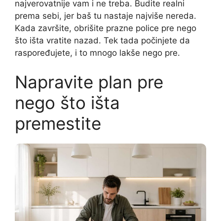
najverovatnije vam i ne treba. Budite realni
prema sebi, jer baš tu nastaje najviše nereda.
Kada završite, obrišite prazne police pre nego
što išta vratite nazad. Tek tada počinjete da
raspoređujete, i to mnogo lakše nego pre.
Napravite plan pre
nego što išta
premestite