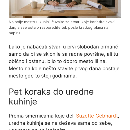
Najbolje mesto u kuhinji čuvajte za stvari koje koristite svaki
dan, a sve ostalo rasporedite tek posle kratkog plana na
papiru.
Lako je nabacati stvari u prvi slobodan ormarić
samo da bi se sklonile sa radne površine, ali tu
obično i ostanu, bilo to dobro mesto ili ne.
Mesto na koje nešto stavite prvog dana postaje
mesto gde to stoji godinama.
Pet koraka do uredne
kuhinje
Prema smernicama koje deli
Suzette Gebhardt
,
uredna kuhinja se ne dešava sama od sebe,