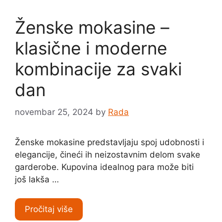
Ženske mokasine –
klasične i moderne
kombinacije za svaki
dan
novembar 25, 2024
by
Rada
Ženske mokasine predstavljaju spoj udobnosti i
elegancije, čineći ih neizostavnim delom svake
garderobe. Kupovina idealnog para može biti
još lakša …
Pročitaj više