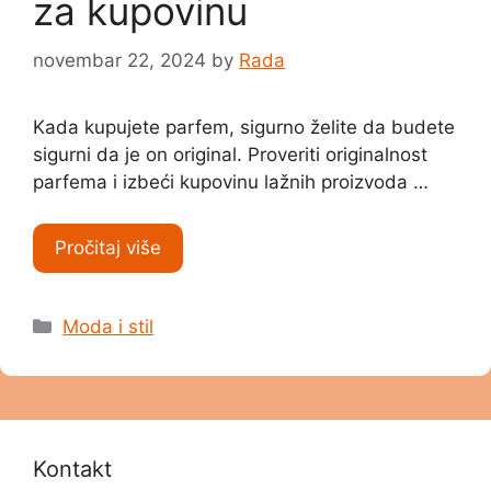
za kupovinu
novembar 22, 2024
by
Rada
Kada kupujete parfem, sigurno želite da budete
sigurni da je on original. Proveriti originalnost
parfema i izbeći kupovinu lažnih proizvoda …
Pročitaj više
Categories
Moda i stil
Kontakt