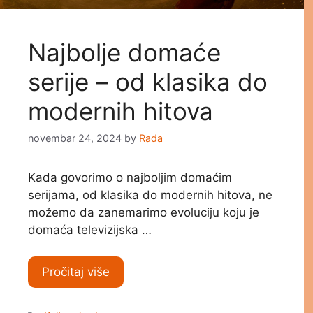
Najbolje domaće
serije – od klasika do
modernih hitova
novembar 24, 2024
by
Rada
Kada govorimo o najboljim domaćim
serijama, od klasika do modernih hitova, ne
možemo da zanemarimo evoluciju koju je
domaća televizijska …
Pročitaj više