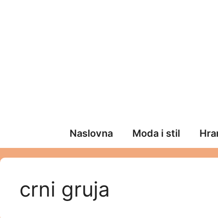
Skip
to
content
Naslovna
Moda i stil
Hran
crni gruja